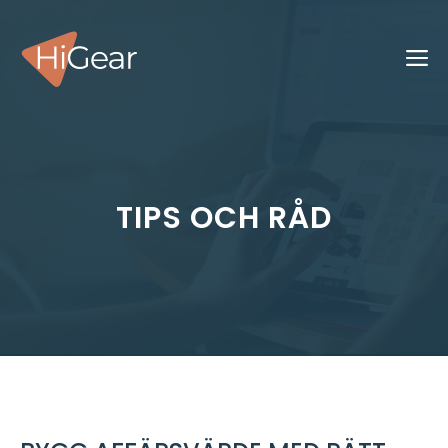
Hoppa
till
M
innehåll
TIPS OCH RÅD